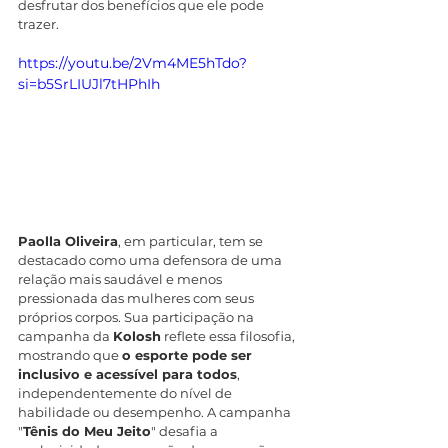
desfrutar dos benefícios que ele pode 
trazer.
https://youtu.be/2Vm4ME5hTdo?
si=b5SrLIUJl7tHPhIh
Paolla Oliveira
, em particular, tem se 
destacado como uma defensora de uma 
relação mais saudável e menos 
pressionada das mulheres com seus 
próprios corpos. Sua participação na 
campanha da 
Kolosh
 reflete essa filosofia, 
mostrando que 
o esporte pode ser 
inclusivo e acessível para todos
, 
independentemente do nível de 
habilidade ou desempenho. A campanha 
"
Tênis do Meu Jeito
" desafia a 