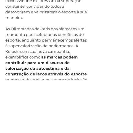
exclusividade e a pressão da superação 
constante, convidando todos a 
descobrirem e valorizarem o esporte à sua 
maneira.
As Olimpíadas de Paris nos oferecem um 
momento para celebrar os benefícios do 
esporte, enquanto permanecemos alertas 
à supervalorização da performance. A 
Kolosh, com sua nova campanha, 
exemplifica como 
as marcas podem 
contribuir para um discurso de 
valorização da autoestima e da 
construção de laços através do esporte
, 
promovendo uma mensagem de inclusão 
e diversidade que honra o espírito original 
dos Jogos Olímpicos.