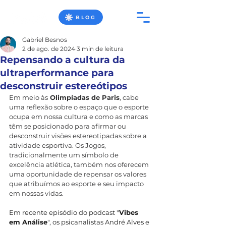
BLOG
Gabriel Besnos
2 de ago. de 2024
3 min de leitura
Repensando a cultura da
ultraperformance para
desconstruir estereótipos
Em meio às
 Olimpíadas de Paris
, cabe 
uma reflexão sobre o espaço que o esporte 
ocupa em nossa cultura e como as marcas 
têm se posicionado para afirmar ou 
desconstruir visões estereotipadas sobre a 
atividade esportiva. Os Jogos, 
tradicionalmente um símbolo de 
excelência atlética, também nos oferecem 
uma oportunidade de repensar os valores 
que atribuímos ao esporte e seu impacto 
em nossas vidas.
Em recente episódio do podcast "
Vibes 
em Análise
", os psicanalistas André Alves e 