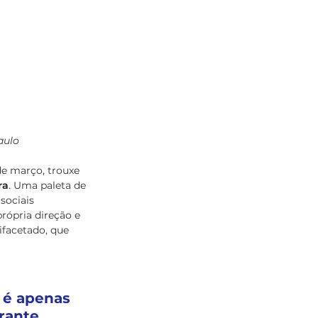
aulo
e março, trouxe 
ra
. Uma paleta de 
sociais 
própria direção e 
ifacetado, que 
 é apenas 
rante, 