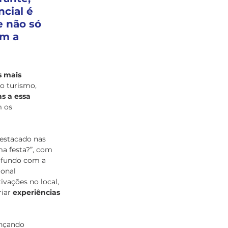
cial é 
e não só 
m a 
s mais 
o turismo, 
s a essa 
 os 
estacado nas 
ma festa?”, com 
ofundo com a 
ional 
vações no local, 
iar 
experiências 
ançando 