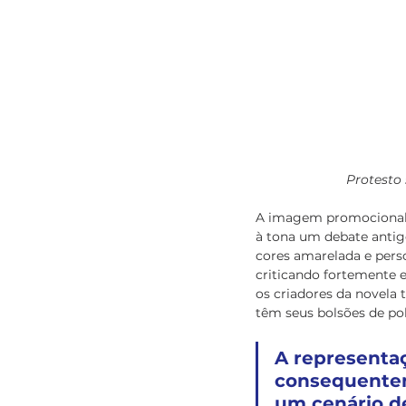
Protesto 
A imagem promocional d
à tona um debate antigo
cores amarelada e pers
criticando fortemente es
os criadores da novela 
têm seus bolsões de p
A representaç
consequenteme
um cenário de