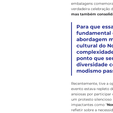
embalagens comemorati
verdadeira celebração da
mas também consolida
Para que essa
fundamental 
abordagem ma
cultural do N
complexidade,
ponto que sem
diversidade 
modismo pass
Recentemente, tive a o
evento estava repleto 
ansiosas por participa
um protesto silencioso 
impactantes como "
No
refletir sobre a necessi