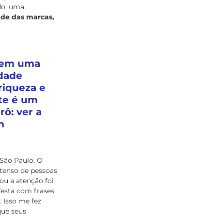
do, uma 
de das marcas, 
tem uma 
dade 
riqueza e 
te é um 
ô: ver a 
m 
 São Paulo. O 
tenso de pessoas 
u a atenção foi 
festa com frases 
". Isso me fez 
que seus 