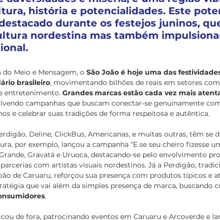
tura, história e potencialidades. Este poten
destacado durante os festejos juninos, qu
ultura nordestina mas também impulsiona
ional.
 do Meio e Mensagem, o 
São João é hoje uma das festividade
rio brasileiro
, movimentando bilhões de reais em setores com
e entretenimento. 
Grandes marcas estão cada vez mais atenta
olvendo campanhas que buscam conectar-se genuinamente com
s e celebrar suas tradições de forma respeitosa e autêntica.
digão, Deline, ClickBus, Americanas, e muitas outras, têm se d
tura, por exemplo, lançou a campanha “E se seu cheiro fizesse u
rande, Gravatá e Uruoca, destacando-se pelo envolvimento pr
 parcerias com artistas visuais nordestinos. Já a Perdigão, tradic
ão de Caruaru, reforçou sua presença com produtos típicos e ati
tégia que vai além da simples presença de marca, buscando cr
onsumidores
.
cou de fora, patrocinando eventos em Caruaru e Arcoverde e l