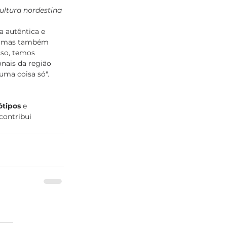
ultura nordestina
 autêntica e 
s, mas também 
sso, temos 
nais da região 
ma coisa só". 
ótipos
 e 
contribui 