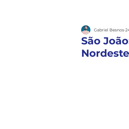
PORTFOLIO
SERVIÇOS
Gabriel Besnos
2
São João
Nordeste