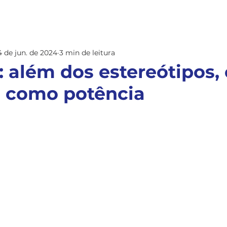
EMPRESA
EQUIPE
ESG
PROMPT DO AMOR REAL
GUIA
CO
4 de jun. de 2024
3 min de leitura
: além dos estereótipos, 
 como potência