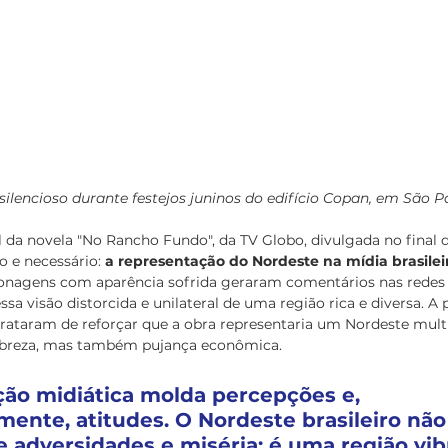
silencioso durante festejos juninos do edifício Copan, em São P
a novela "No Rancho Fundo", da TV Globo, divulgada no final d
 e necessário: 
a representação do Nordeste na mídia brasilei
onagens com aparência sofrida geraram comentários nas redes 
sa visão distorcida e unilateral de uma região rica e diversa. A 
trataram de reforçar que a obra representaria um Nordeste mult
obreza, mas também pujança econômica.
ão midiática molda percepções e, 
nte, atitudes. O Nordeste brasileiro não
 adversidades e miséria; é uma região vib