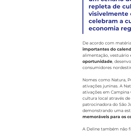
repleta de cul
visivelmente 
celebram a c
economia reg
De acordo com matéria
importantes do calendá
alimentação, vestuário 
oportunidade
, desenv
consumidores nordestino
Nomes como Natura, Per
ativações juninas. A Na
ativações em Campina G
cultura local através de
patrocinadora do São Jo
demonstrando uma estra
memoráveis para os c
A Deline também não fi