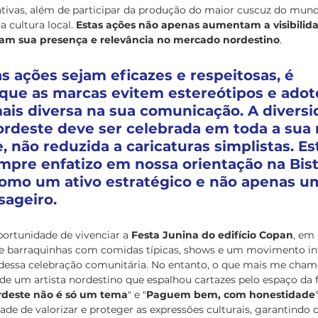
vas, além de participar da produção do maior cuscuz do mun
 cultura local. 
Estas ações não apenas aumentam a visibilida
m sua presença e relevância no mercado nordestino
.
s ações sejam eficazes e respeitosas, é 
que as marcas evitem estereótipos e ado
is diversa na sua comunicação. A diversi
ordeste deve ser celebrada em toda a sua 
 não reduzida a caricaturas simplistas. Es
pre enfatizo em nossa orientação na Bistr
como um ativo estratégico e não apenas u
ageiro.
portunidade de vivenciar a
 Festa Junina do edifício Copan
, em
de barraquinhas com comidas típicas, shows e um movimento in
r dessa celebração comunitária. No entanto, o que mais me chamo
de um artista nordestino que espalhou cartazes pelo espaço da 
rdeste não é só um tema
" e "
Paguem bem, com honestidade
dade de valorizar e proteger as expressões culturais, garantindo 