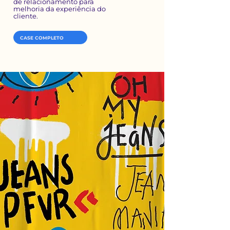
de
relacionamento para
melhoria
da experiência do
cliente.
CASE COMPLETO