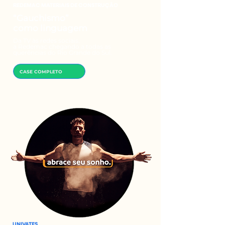
REDEMAC MATERIAIS DE CONSTRUÇÃO
“Gauchismo”
como linguagem
Da TV às redes sociais,
a Redemac chegando a todas as
querências do Rio Grande do Sul.
CASE COMPLETO
UNIVATES