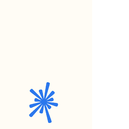
através de uma comunicação
não-violenta e construtiva.
Nossa ética colaborativa nos
permite criar soluções
conjuntas, promovendo um
ambiente de trabalho
harmonioso e produtivo
Impacto
criativo