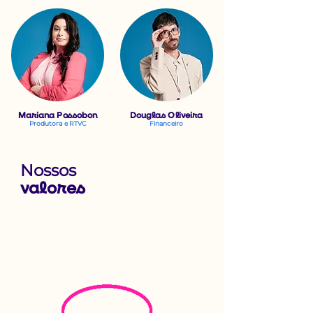
Mariana Pos
sobon
Douglas Oliveira
Produtora e RTVC
Financeiro
Nossos
valores
Pluralidades
protagonistas