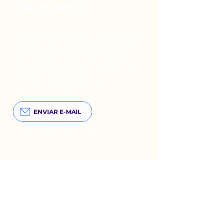
E AÍ,
CURTIU?
Se você se identificou com os nossos
valores e tem vontade de fazer parte
da nossa equipe, envie o currículo
e/ou portfólio pra cá, contando um
pouco sobre você e o que te faz ter
vontade de trabalhar na Bistrô.
Indique o cargo pretendido no
assunto do email.
ENVIAR E-MAIL
rh@agenciabistro.com
Representatividade
de
mulheres
54%
63%
51%
em cargos