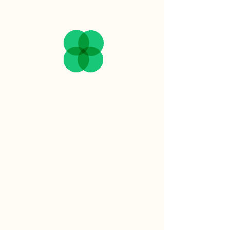
sustentável
Estamos dedicados a práticas que
minimizem nosso impacto
ambiental e promovam o
desenvolvimento social.
Isso inclui a redução da pegada de
carbono, o uso responsável dos
recursos naturais e a promoção de
ações que beneficiem a
comunidade. Na Bistrô, ética,
transparência e responsabilidade
são pilares fundamentais.
Promovemos um ambiente de
trabalho acolhedor e justo,
alinhado com nossos valores