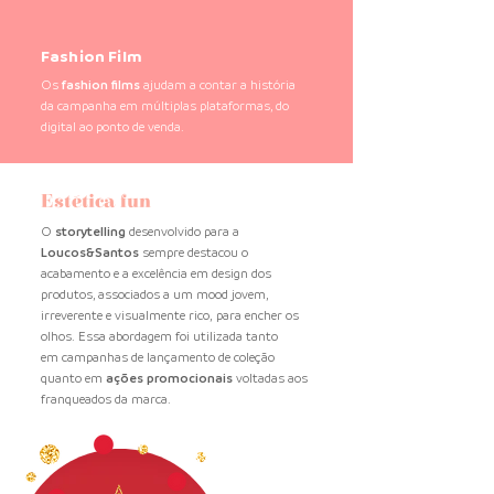
Fashion Film
Os
fashion films
ajudam a contar a história
da campanha em múltiplas plataformas, do
digital ao ponto de venda.
Estética fun
O
storytelling
desenvolvido para a
Loucos&Santos
sempre destacou o
acabamento e a excelência em design dos
produtos, associados a um mood jovem,
irreverente e visualmente rico, para encher os
olhos.
Essa abordagem foi utilizada tanto
em campanhas de lançamento de coleção
quanto em
ações promocionais
voltadas aos
franqueados da marca.