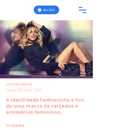
BLOG
LOUCOS & SANTOS
Loucos por Gio
A identidade fashionista e fun
de uma marca de calçados e
acessórios femininos.
O cliente