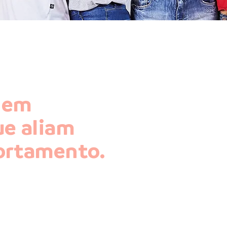
e em
e aliam
ortamento.