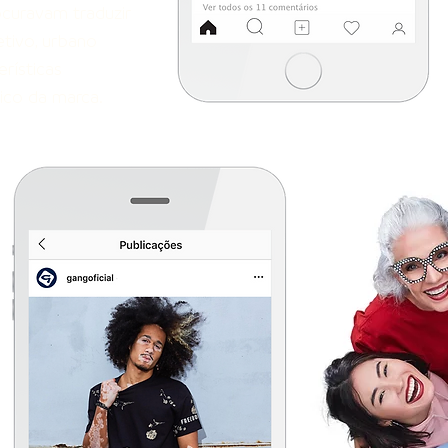
rocuravam traduzir
letivo, urbano
erísticas
ico da marca.