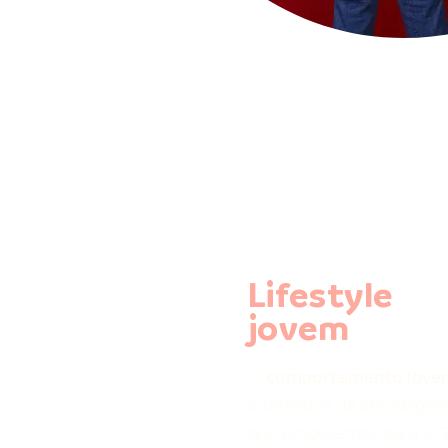
Lifestyle
jovem
O
comportamento jove
a temática da abordagem 
que propusemos para a G