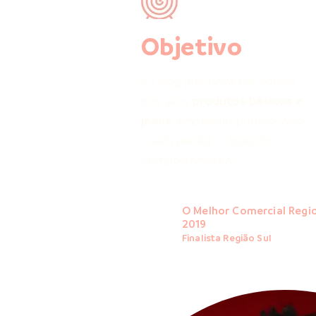
Objetivo
A Gang precisava dar ênfase
aos seus
produtos básicos e
jeans
, ampliando público-alvo
- sem perder o aspecto
comportamental.
O Melhor Comercial Regio
2019
Finalista Região Sul