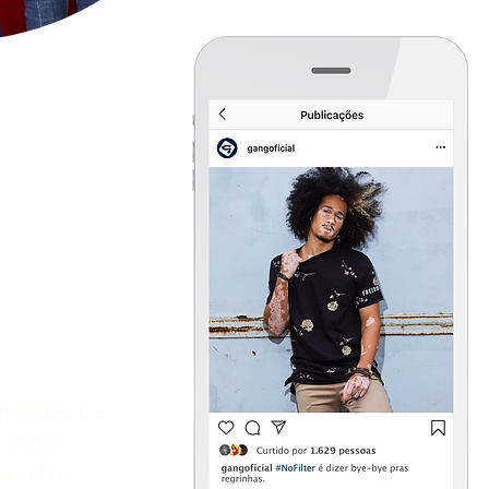
m
também é
digital
ang. Nas