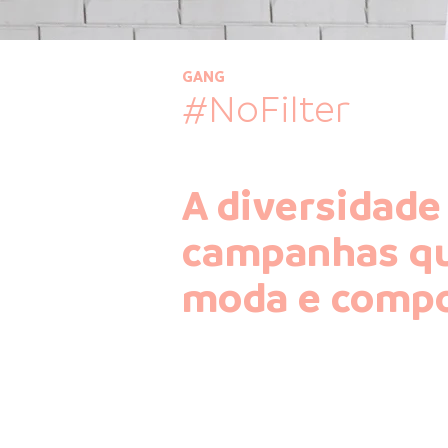
GANG
#NoFilter
A diversidad
campanhas qu
moda e comp