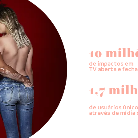
10 milh
de impactos em
TV aberta e fech
1,7 mil
de usuários únic
através de mídia 