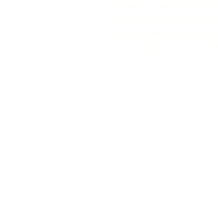
redes sociais, as fotos p
um lifestyle divertido, co
e também “zoeiro”, caract
que dialogam com o públ
Envolvimento
é conversa.
É humano
e pessoal.