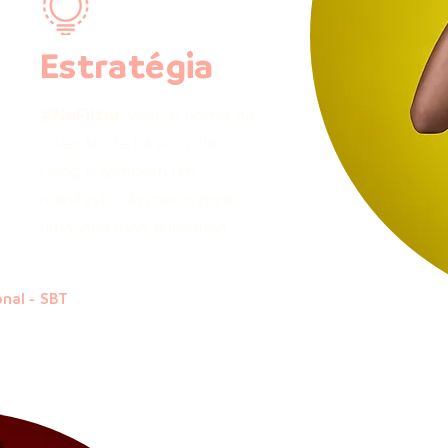
Estratégia
#NoFilter
virou o nome da
coleção de básicos da
Gang e também um
manifesto da marca para
uma vida mais autêntica.
nal - SBT