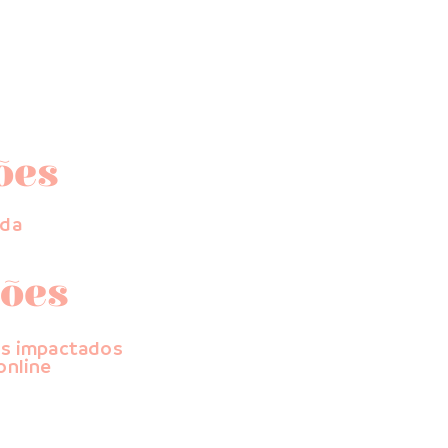
ões
ada
hões
os impactados
online